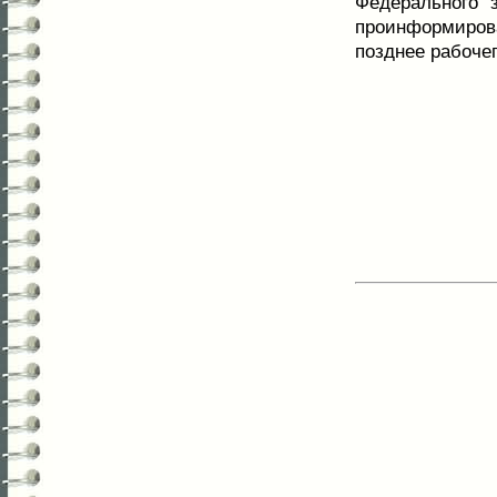
Федерального 
проинформирова
позднее рабоче