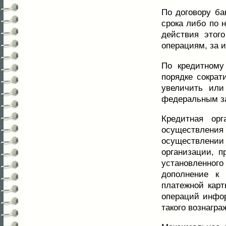
По договору ба
срока либо по 
действия этог
операциям, за 
По кредитному
порядке сократ
увеличить или
федеральным з
Кредитная ор
осуществления
осуществлении
организации, п
установленного
дополнение к 
платежной карт
операций инфор
такого вознагра