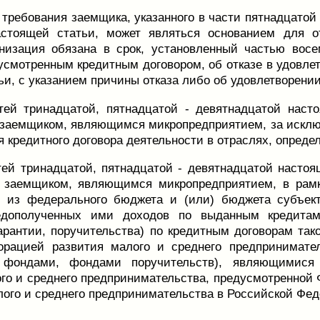
 требования заемщика, указанного в части пятнадцато
астоящей статьи, может являться основанием для о
анизация обязана в срок, установленный частью вос
усмотренным кредитным договором, об отказе в удовлет
и, с указанием причины отказа либо об удовлетворении
тей тринадцатой, пятнадцатой - девятнадцатой наст
заемщиком, являющимся микропредприятием, за исклю
я кредитного договора деятельности в отраслях, опред
ей тринадцатой, пятнадцатой - девятнадцатой настоя
 заемщиком, являющимся микропредприятием, в рамк
е из федерального бюджета и (или) бюджета субъек
дополученных ими доходов по выданным кредитам,
арантии, поручительства) по кредитным договорам так
порацией развития малого и среднего предпринимат
 фондами, фондами поручительств), являющимися 
го и среднего предпринимательства, предусмотренной 
лого и среднего предпринимательства в Российской Фед