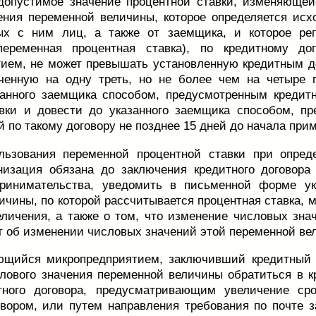
допустимое значение процентной ставки, изменяющей
ения переменной величины, которое определяется исх
х с ним лиц, а также от заемщика, и которое рег
еременная процентная ставка), по кредитному до
ием, не может превышать установленную кредитным до
ченную на одну треть, но не более чем на четыре п
занного заемщика способом, предусмотренным кредит
авки и довести до указанного заемщика способом, п
й по такому договору не позднее 15 дней до начала пр
льзования переменной процентной ставки при опред
анизация обязана до заключения кредитного догово
принимательства, уведомить в письменной форме ук
ичины, по которой рассчитывается процентная ставка, м
еличения, а также о том, что изменение числовых зн
т об изменении числовых значений этой переменной ве
ющийся микропредприятием, заключивший кредитный д
лового значения переменной величины обратиться в 
тного договора, предусматривающим увеличение сро
вором, или путем направления требования по почте 