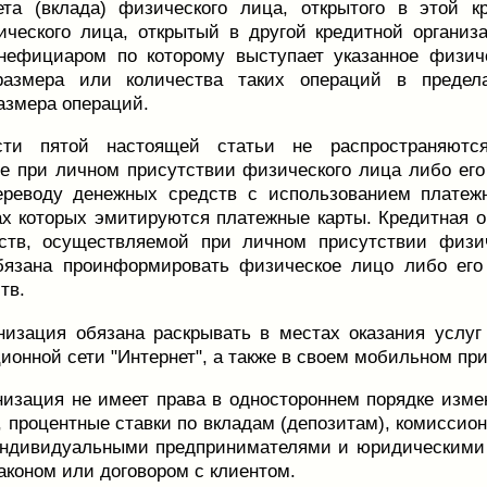
ета (вклада) физического лица, открытого в этой к
ического лица, открытый в другой кредитной органи
нефициаром по которому выступает указанное физиче
размера или количества таких операций в предела
азмера операций.
сти пятой настоящей статьи не распространяютс
 при личном присутствии физического лица либо его 
ереводу денежных средств с использованием платеж
ах которых эмитируются платежные карты. Кредитная 
ств, осуществляемой при личном присутствии физич
обязана проинформировать физическое лицо либо его
тв.
низация обязана раскрывать в местах оказания услу
ионной сети "Интернет", а также в своем мобильном п
низация не имеет права в одностороннем порядке изме
, процентные ставки по вкладам (депозитам), комиссион
индивидуальными предпринимателями и юридическими 
коном или договором с клиентом.