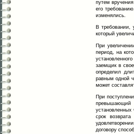
путем вручения
его требованию
изменялись.
В требовании, 
который увеличи
При увеличении
период, на кот
установленного 
заемщик в свое
определил дли
равным одной че
может составлят
При поступлени
превышающий п
установленных 
срок возврата
удовлетворени
договору спосо