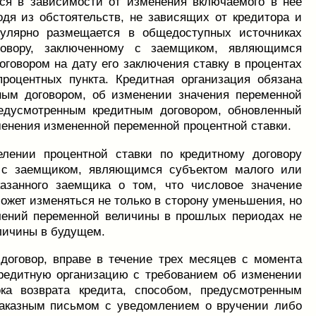
ся в зависимости от изменения включаемого в нее
одя из обстоятельств, не зависящих от кредитора и
улярно размещается в общедоступных источниках
говору, заключенному с заемщиком, являющимся
говором на дату его заключения ставку в процентах
роцентных пункта. Кредитная организация обязана
ным договором, об изменении значения переменной
редусмотренным кредитным договором, обновленный
именения измененной переменной процентной ставки.
елении процентной ставки по кредитному договору
ра с заемщиком, являющимся субъектом малого или
азанного заемщика о том, что числовое значение
ожет изменяться не только в сторону уменьшения, но
ачений переменной величины в прошлых периодах не
личины в будущем.
оговор, вправе в течение трех месяцев с момента
кредитную организацию с требованием об изменении
ка возврата кредита, способом, предусмотренным
заказным письмом с уведомлением о вручении либо