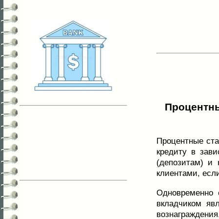
Процентны
Процентные ста
кредиту в зави
(депозитам) и
клиентами, есл
Одновременно с
вкладчиком яв
вознаграждени