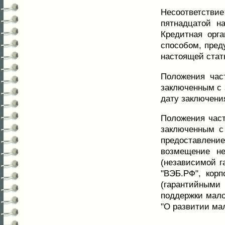
Несоответствие
пятнадцатой н
Кредитная орг
способом, пред
настоящей стать
Положения час
заключенным с 
дату заключени
Положения част
заключенным с
предоставлени
возмещение не
(независимой г
"ВЭБ.РФ", кор
(гарантийными
поддержки мало
"О развитии ма