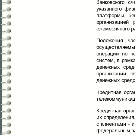
банковского сч
указанного физ
платформы, бе
организацией 
ежемесячного р
Положения ча
осуществляемые
операции по п
систем, в рамк
денежных сред
организации, 
денежных средс
Кредитная орга
телекоммуникац
Кредитная орга
их определения
с клиентами - 
федеральным за