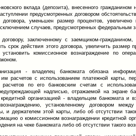
нковского вклада (депозита), внесенного гражданином
наступлении предусмотренных договором обстоятельств
о договора, уменьшен размер процентов, увеличено
исключением случаев, предусмотренных федеральным з
 договору, заключенному с заемщиком-гражданином,
ить срок действия этого договора, увеличить размер 
 установить комиссионное вознаграждение по опер
аконом.
ганизация - владелец банкомата обязана информ
 им расчетов с использованием платежной карты, пе
 расчетов по его банковским счетам с использова
редупреждающей надписью, отражаемой на экране бан
 кредитной организацией - владельцем банкомата и 
вознаграждению, установленному договором между
ы, и держателем этой карты, либо об отсутствии тако
мацию о комиссионном вознаграждении кредитной орг
ждения на чеке банкомата либо об отсутствии такого во