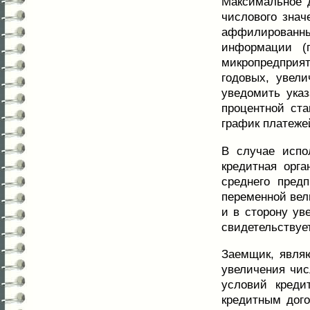
Максимальное 
числового знач
аффилированны
информации (п
микропредприят
годовых, увели
уведомить ука
процентной ст
график платеже
В случае испо
кредитная орг
среднего пред
переменной вел
и в сторону ув
свидетельствуе
Заемщик, явля
увеличения чис
условий креди
кредитным дого