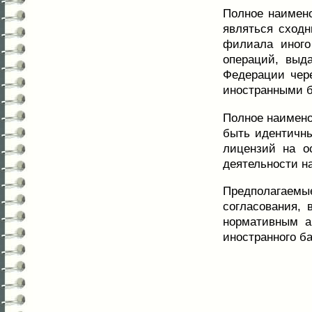
Полное наимено
являться сход
филиала иного
операций, выд
Федерации чер
иностранными б
Полное наимено
быть идентичны
лицензий на о
деятельности н
Предполагаемые
согласования, 
нормативным а
иностранного ба