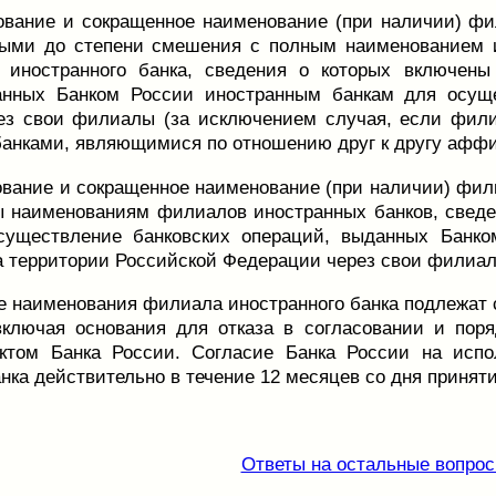
вание и сокращенное наименование (при наличии) фи
ными до степени смешения с полным наименованием 
 иностранного банка, сведения о которых включены
анных Банком России иностранным банкам для осуще
ез свои филиалы (за исключением случая, если фил
анками, являющимися по отношению друг к другу афф
вание и сокращенное наименование (при наличии) фили
 наименованиям филиалов иностранных банков, сведе
существление банковских операций, выданных Банк
а территории Российской Федерации через свои филиа
 наименования филиала иностранного банка подлежат с
включая основания для отказа в согласовании и пор
ктом Банка России. Согласие Банка России на исп
нка действительно в течение 12 месяцев со дня принят
Ответы на остальные вопрос